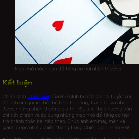
Mẹo nhỏ mách bạn để tăng cơ hội nhận thưởng
Kết luận
Chiến dịch
Thần Bài
của B52club là một cơ hội tuyệt vời
để anh em game thủ thể hiện tài năng, tranh tài và nhận
được những phần thưởng giá trị. Hãy làm theo hướng dẫn
chi tiết ở trên và áp dụng những mẹo nhỏ để tăng cơ hội
trở thành thần bài tiếp theo. Chúc anh em may mắn và
giành được nhiều chiến thắng trong Chiến dịch Thần Bài!
Hãy nhớ rằng, sự kiên trì, kỹ năng và một chút may mắn sẽ