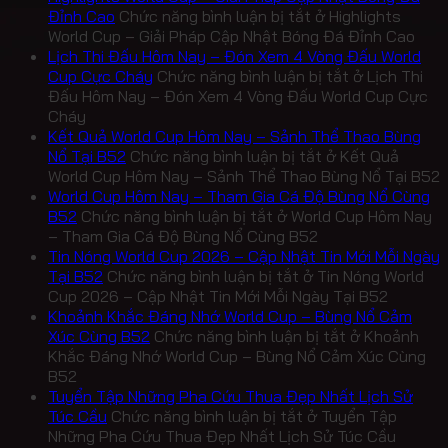
Đỉnh Cao
Chức năng bình luận bị tắt
ở Highlights
World Cup – Giải Pháp Cập Nhật Bóng Đá Đỉnh Cao
Lịch Thi Đấu Hôm Nay – Đón Xem 4 Vòng Đấu World
Cup Cực Cháy
Chức năng bình luận bị tắt
ở Lịch Thi
Đấu Hôm Nay – Đón Xem 4 Vòng Đấu World Cup Cực
Cháy
Kết Quả World Cup Hôm Nay – Sảnh Thể Thao Bùng
Nổ Tại B52
Chức năng bình luận bị tắt
ở Kết Quả
World Cup Hôm Nay – Sảnh Thể Thao Bùng Nổ Tại B52
World Cup Hôm Nay – Tham Gia Cá Độ Bùng Nổ Cùng
B52
Chức năng bình luận bị tắt
ở World Cup Hôm Nay
– Tham Gia Cá Độ Bùng Nổ Cùng B52
Tin Nóng World Cup 2026 – Cập Nhật Tin Mới Mỗi Ngày
Tại B52
Chức năng bình luận bị tắt
ở Tin Nóng World
Cup 2026 – Cập Nhật Tin Mới Mỗi Ngày Tại B52
Khoảnh Khắc Đáng Nhớ World Cup – Bùng Nổ Cảm
Xúc Cùng B52
Chức năng bình luận bị tắt
ở Khoảnh
Khắc Đáng Nhớ World Cup – Bùng Nổ Cảm Xúc Cùng
B52
Tuyển Tập Những Pha Cứu Thua Đẹp Nhất Lịch Sử
Túc Cầu
Chức năng bình luận bị tắt
ở Tuyển Tập
Những Pha Cứu Thua Đẹp Nhất Lịch Sử Túc Cầu