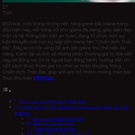
27
Th11
B52club, một trong những nền tảng game bài online hàng
đầu hiện nay, nổi tiếng với kho game đa dạng, giao diện đẹp
mắt và hệ thống bảo mật an toàn, đang tổ chức một sự
kiện khuyến mãi cực kỳ hấp dẫn mang tên “Chiến dịch Thần
Bài”. Đây là cơ hội vàng để anh em game thủ thể hiện tài
năng, tranh tài và rinh về những phần thưởng giá trị. Bài viết
này sẽ đóng vai trò là người bạn đồng hành, hướng dẫn chi
tiết cách thức tham gia trò chơi và nhận thưởng trong
Chiến dịch Thần Bài, giúp anh em trở thành những thần bài
thực thụ trên
B52club
.
Tổng quan về Chiến dịch Thần Bài
Hướng dẫn chi tiết cách thức tham gia trò chơi và nhận
thưởng
Đăng ký tài khoản B52club
Nạp tiền vào tài khoản
Tham gia các trò chơi
Hoàn thành nhiệm vụ (nếu có)