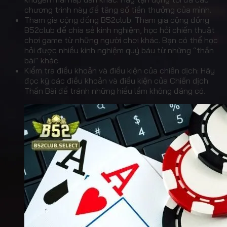
chương trình này để tăng số tiền thưởng của mình.
Tham gia cộng đồng B52club: Tham gia cộng đồng
B52club để chia sẻ kinh nghiệm, học hỏi chiến thuật
chơi game từ những người chơi khác. Bạn có thể học
hỏi được nhiều kinh nghiệm quý báu từ những “thần
bài” khác.
Kiểm tra điều khoản và điều kiện của chiến dịch: Hãy
đọc kỹ các điều khoản và điều kiện của Chiến dịch
Thần Bài để tránh những hiểu lầm không đáng có.