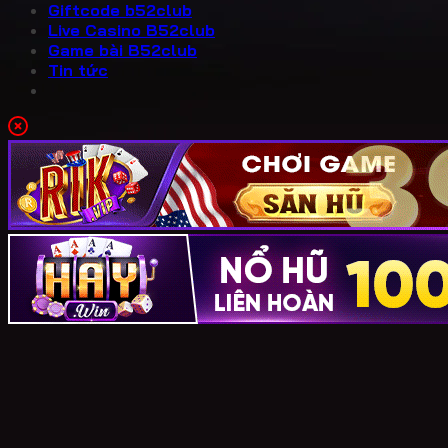
Giftcode b52club
Live Casino B52club
Game bài B52club
Tin tức