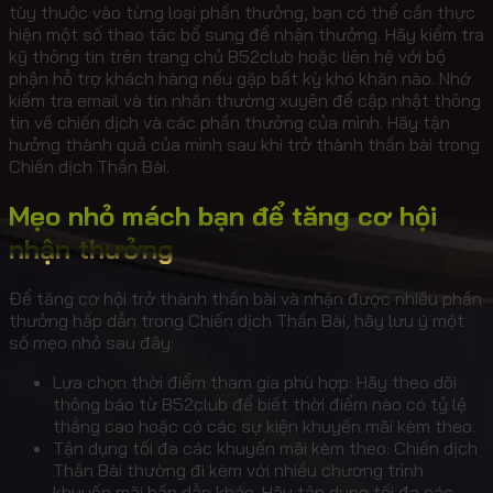
tùy thuộc vào từng loại phần thưởng, bạn có thể cần thực
hiện một số thao tác bổ sung để nhận thưởng. Hãy kiểm tra
kỹ thông tin trên trang chủ B52club hoặc liên hệ với bộ
phận hỗ trợ khách hàng nếu gặp bất kỳ khó khăn nào. Nhớ
kiểm tra email và tin nhắn thường xuyên để cập nhật thông
tin về chiến dịch và các phần thưởng của mình. Hãy tận
hưởng thành quả của mình sau khi trở thành thần bài trong
Chiến dịch Thần Bài.
Mẹo nhỏ mách bạn để tăng cơ hội
nhận thưởng
Để tăng cơ hội trở thành thần bài và nhận được nhiều phần
thưởng hấp dẫn trong Chiến dịch Thần Bài, hãy lưu ý một
số mẹo nhỏ sau đây:
Lựa chọn thời điểm tham gia phù hợp: Hãy theo dõi
thông báo từ B52club để biết thời điểm nào có tỷ lệ
thắng cao hoặc có các sự kiện khuyến mãi kèm theo.
Tận dụng tối đa các khuyến mãi kèm theo: Chiến dịch
Thần Bài thường đi kèm với nhiều chương trình
khuyến mãi hấp dẫn khác. Hãy tận dụng tối đa các