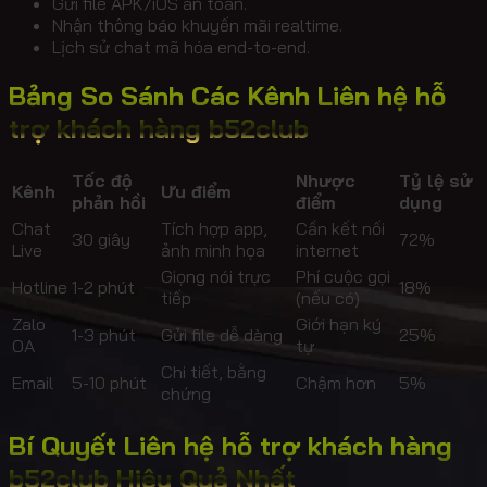
Gửi file APK/iOS an toàn.
Nhận thông báo khuyến mãi realtime.
Lịch sử chat mã hóa end-to-end.
Bảng So Sánh Các Kênh Liên hệ hỗ
trợ khách hàng b52club
Tốc độ
Nhược
Tỷ lệ sử
Kênh
Ưu điểm
phản hồi
điểm
dụng
Chat
Tích hợp app,
Cần kết nối
30 giây
72%
Live
ảnh minh họa
internet
Giọng nói trực
Phí cuộc gọi
Hotline
1-2 phút
18%
tiếp
(nếu có)
Zalo
Giới hạn ký
1-3 phút
Gửi file dễ dàng
25%
OA
tự
Chi tiết, bằng
Email
5-10 phút
Chậm hơn
5%
chứng
Bí Quyết Liên hệ hỗ trợ khách hàng
b52club Hiệu Quả Nhất