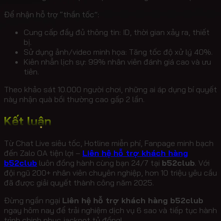
Để nhận hỗ trợ “thần tốc”:
Cung cấp đầy đủ thông tin: ID, thời gian xảy ra, thiết
bị.
Sử dụng ảnh/video minh họa: Tăng tốc độ xử lý 40%.
Kiên nhẫn lịch sự: 99% nhân viên đánh giá cao và ưu
tiên.
Theo khảo sát 10.000 người chơi, những ai áp dụng bí quyết
này nhận quà bồi thường cao gấp 2 lần.
Kết luận
Từ Chat Live siêu tốc, Hotline miễn phí, Fanpage minh bạch
đến Zalo OA tiện lợi –
Liên hệ hỗ trợ khách hàng
b52club
luôn đồng hành cùng bạn 24/7 tại
b52club
. Với
đội ngũ 200+ nhân viên chuyên nghiệp, hơn 10 triệu yêu cầu
đã được giải quyết thành công năm 2025.
Đừng ngần ngại
Liên hệ hỗ trợ khách hàng b52club
ngay hôm nay để trải nghiệm dịch vụ 6 sao và tiếp tục hành
trình chinh phục jackpot tỷ đồng!