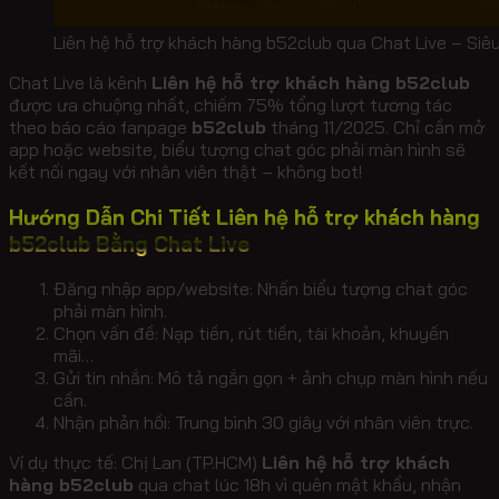
Liên hệ hỗ trợ khách hàng b52club qua Chat Live – Siêu
Chat Live là kênh
Liên hệ hỗ trợ khách hàng b52club
được ưa chuộng nhất, chiếm 75% tổng lượt tương tác
theo báo cáo fanpage
b52club
tháng 11/2025. Chỉ cần mở
app hoặc website, biểu tượng chat góc phải màn hình sẽ
kết nối ngay với nhân viên thật – không bot!
Hướng Dẫn Chi Tiết Liên hệ hỗ trợ khách hàng
b52club Bằng Chat Live
Đăng nhập app/website: Nhấn biểu tượng chat góc
phải màn hình.
Chọn vấn đề: Nạp tiền, rút tiền, tài khoản, khuyến
mãi…
Gửi tin nhắn: Mô tả ngắn gọn + ảnh chụp màn hình nếu
cần.
Nhận phản hồi: Trung bình 30 giây với nhân viên trực.
Ví dụ thực tế: Chị Lan (TP.HCM)
Liên hệ hỗ trợ khách
hàng b52club
qua chat lúc 18h vì quên mật khẩu, nhận