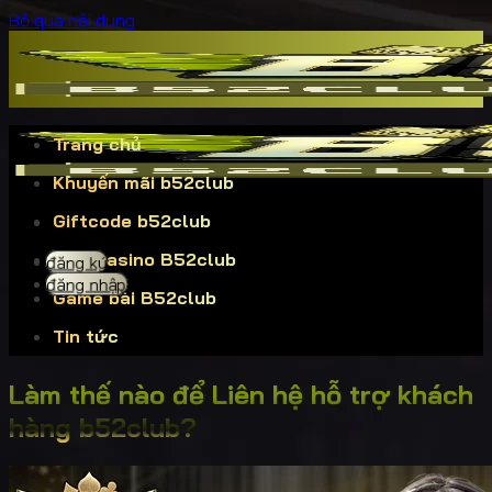
Bỏ qua nội dung
Trang chủ
Khuyến mãi b52club
Giftcode b52club
Live Casino B52club
đăng ký
đăng nhập
Game bài B52club
Tin tức
Làm thế nào để Liên hệ hỗ trợ khách
hàng b52club?