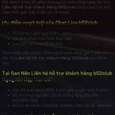
link reset trong 20 giây và quay lại chơi Liêng ngay lập tức.
Liên hệ hỗ trợ khách hàng b52club
bằng chat live tiết
kiệm thời gian gấp 5 lần so với email.
Ưu điểm vượt trội của Chat Live b52club
Hỗ trợ đa ngôn ngữ (Việt – Anh).
Gửi ảnh chụp màn hình trực tiếp.
Lưu lịch sử chat để tra cứu.
Theo khảo sát nội bộ, 92% người chơi đánh giá 5 sao cho
tốc độ
Liên hệ hỗ trợ khách hàng b52club
qua kênh
này.
Tại Sao Nên Liên hệ hỗ trợ khách hàng b52club
Ngay Khi Gặp Vấn Đề?
Tốc độ ánh sáng: 85% ticket giải quyết dưới 3 phút.
Bồi thường hấp dẫn: Lỗi hệ thống tặng 100.000 –
500.000 VNĐ.
Hỗ trợ đa kênh: Chat live, hotline, Zalo, email, fanpage.