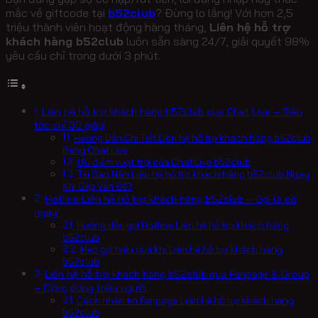
mắc về giftcode tại
b52club
? Đừng lo lắng! Với hơn 2,5
triệu thành viên hoạt động hàng tháng,
Liên hệ hỗ trợ
khách hàng b52club
luôn sẵn sàng 24/7, giải quyết 98%
yêu cầu chỉ trong dưới 3 phút.
Liên hệ hỗ trợ khách hàng b52club qua Chat Live – Siêu
tốc chỉ 30 giây!
Hướng Dẫn Chi Tiết Liên hệ hỗ trợ khách hàng b52club
Bằng Chat Live
Ưu điểm vượt trội của Chat Live b52club
Tại Sao Nên Liên hệ hỗ trợ khách hàng b52club Ngay
Khi Gặp Vấn Đề?
Hotline Liên hệ hỗ trợ khách hàng b52club – Gọi là có
ngay!
Hướng dẫn gọi Hotline Liên hệ hỗ trợ khách hàng
b52club
Mẹo gọi hiệu quả khi Liên hệ hỗ trợ khách hàng
b52club
Liên hệ hỗ trợ khách hàng b52club qua Fanpage & Group
– Cộng đồng triệu người
Cách nhắn tin Fanpage Liên hệ hỗ trợ khách hàng
b52club