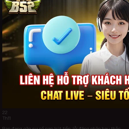
22
Th11
Bạn đang gặp sự cố nạp/rút tiền, lỗi đăng nhập hay thắc