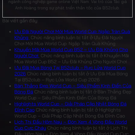
ngành công nghiệp game online Việt Nam. Vai trò của Tác giả
Anh Hoàng trong sự phát triển thần tốc của B52club.
Bài viết gần đây
Ưu Đãi Người Chơi Mới Mùa World Cup: Ngập Tràn Quà
Khủng
Chức năng bình luận bị tắt
ở Ưu Đãi Người
Chơi Mới Mùa World Cup: Ngập Tràn Quà Khủng
Khuyến Mãi Mùa World Cup B52 – Ưu Đãi Khủng Cho
Người Chơi
Chức năng bình luận bị tắt
ở Khuyến Mãi
Mùa World Cup B52 – Ưu Đãi Khủng Cho Người Chơi
Ưu Đãi Mùa Bóng Tại B52club – Rực Lửa World Cup
2026
Chức năng bình luận bị tắt
ở Ưu Đãi Mùa Bóng
Tại B52club – Rực Lửa World Cup 2026
Bàn Thắng Đẹp World Cup – Siêu Phẩm Kinh Điển Của
Bóng Đá
Chức năng bình luận bị tắt
ở Bàn Thắng Đẹp
World Cup – Siêu Phẩm Kinh Điển Của Bóng Đá
Highlights World Cup – Giải Pháp Cập Nhật Bóng Đá
Đỉnh Cao
Chức năng bình luận bị tắt
ở Highlights
World Cup – Giải Pháp Cập Nhật Bóng Đá Đỉnh Cao
Lịch Thi Đấu Hôm Nay – Đón Xem 4 Vòng Đấu World
Cup Cực Cháy
Chức năng bình luận bị tắt
ở Lịch Thi
Đấu Hôm Nay – Đón Xem 4 Vòng Đấu World Cup Cực