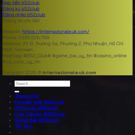
Nạp tiền b52club
Đăng ký b52club
Đăng nhập b52club
Thông tin chi tiết
Website:
https://internazionale.uk.com/
Phone: 0326.526.799
Address: 25 Đ. Trường Sa, Phường 2, Phú Nhuận, Hồ Chí
Minh, Vietnam
Hashtag: #B52_Club# #game_bai_uy_tin #casino_online
#ca_cuoc_uy_tin
Copyright 2026 ©
internazionale.uk.com
Trang chủ
Khuyến mãi b52club
Giftcode b52club
Live Casino B52club
Game bài B52club
Tin tức