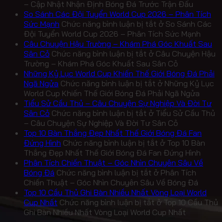
– Cập Nhật Nhận Định Bóng Đá Trước Trận Đấu
So Sánh Các Đội Tuyển World Cup 2026 – Phân Tích
Sức Mạnh
Chức năng bình luận bị tắt
ở So Sánh Các
Đội Tuyển World Cup 2026 – Phân Tích Sức Mạnh
Câu Chuyện Hậu Trường – Khám Phá Góc Khuất Sau
Sân Cỏ
Chức năng bình luận bị tắt
ở Câu Chuyện Hậu
Trường – Khám Phá Góc Khuất Sau Sân Cỏ
Những Kỷ Lục World Cup Khiến Thế Giới Bóng Đá Phải
Ngã Ngửa
Chức năng bình luận bị tắt
ở Những Kỷ Lục
World Cup Khiến Thế Giới Bóng Đá Phải Ngã Ngửa
Tiểu Sử Cầu Thủ – Câu Chuyện Sự Nghiệp Và Đời Tư
Sân Cỏ
Chức năng bình luận bị tắt
ở Tiểu Sử Cầu Thủ
– Câu Chuyện Sự Nghiệp Và Đời Tư Sân Cỏ
Top 10 Bàn Thắng Đẹp Nhất Thế Giới Bóng Đá Fan
Đứng Hình
Chức năng bình luận bị tắt
ở Top 10 Bàn
Thắng Đẹp Nhất Thế Giới Bóng Đá Fan Đứng Hình
Phân Tích Chiến Thuật – Góc Nhìn Chuyên Sâu Về
Bóng Đá
Chức năng bình luận bị tắt
ở Phân Tích
Chiến Thuật – Góc Nhìn Chuyên Sâu Về Bóng Đá
Top 10 Cầu Thủ Ghi Bàn Nhiều Nhất Vòng Loại World
Cup Nhất
Chức năng bình luận bị tắt
ở Top 10 Cầu Thủ
Ghi Bàn Nhiều Nhất Vòng Loại World Cup Nhất