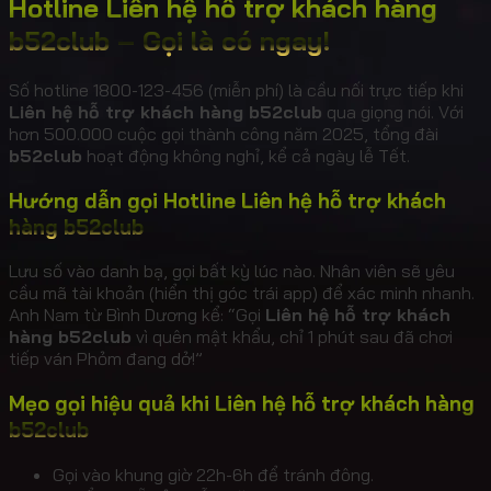
Hotline Liên hệ hỗ trợ khách hàng
b52club – Gọi là có ngay!
Số hotline 1800-123-456 (miễn phí) là cầu nối trực tiếp khi
Liên hệ hỗ trợ khách hàng b52club
qua giọng nói. Với
hơn 500.000 cuộc gọi thành công năm 2025, tổng đài
b52club
hoạt động không nghỉ, kể cả ngày lễ Tết.
Hướng dẫn gọi Hotline Liên hệ hỗ trợ khách
hàng b52club
Lưu số vào danh bạ, gọi bất kỳ lúc nào. Nhân viên sẽ yêu
cầu mã tài khoản (hiển thị góc trái app) để xác minh nhanh.
Anh Nam từ Bình Dương kể: “Gọi
Liên hệ hỗ trợ khách
hàng b52club
vì quên mật khẩu, chỉ 1 phút sau đã chơi
tiếp ván Phỏm đang dở!”
Mẹo gọi hiệu quả khi Liên hệ hỗ trợ khách hàng
b52club
Gọi vào khung giờ 22h-6h để tránh đông.