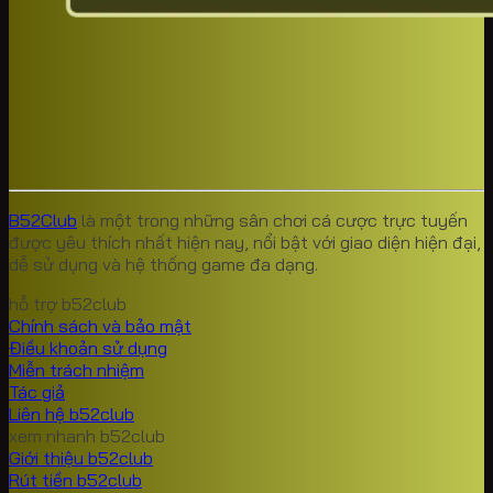
B52Club
là một trong những sân chơi cá cược trực tuyến
được yêu thích nhất hiện nay, nổi bật với giao diện hiện đại,
dễ sử dụng và hệ thống game đa dạng.
hỗ trợ b52club
Chính sách và bảo mật
Điều khoản sử dụng
Miễn trách nhiệm
Tác giả
Liên hệ b52club
xem nhanh b52club
Giới thiệu b52club
Rút tiền b52club