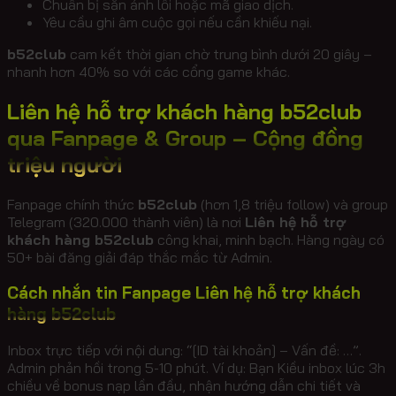
Chuẩn bị sẵn ảnh lỗi hoặc mã giao dịch.
Yêu cầu ghi âm cuộc gọi nếu cần khiếu nại.
b52club
cam kết thời gian chờ trung bình dưới 20 giây –
nhanh hơn 40% so với các cổng game khác.
Liên hệ hỗ trợ khách hàng b52club
qua Fanpage & Group – Cộng đồng
triệu người
Fanpage chính thức
b52club
(hơn 1,8 triệu follow) và group
Telegram (320.000 thành viên) là nơi
Liên hệ hỗ trợ
khách hàng b52club
công khai, minh bạch. Hàng ngày có
50+ bài đăng giải đáp thắc mắc từ Admin.
Cách nhắn tin Fanpage Liên hệ hỗ trợ khách
hàng b52club
Inbox trực tiếp với nội dung: “[ID tài khoản] – Vấn đề: …”.
Admin phản hồi trong 5-10 phút. Ví dụ: Bạn Kiều inbox lúc 3h
chiều về bonus nạp lần đầu, nhận hướng dẫn chi tiết và