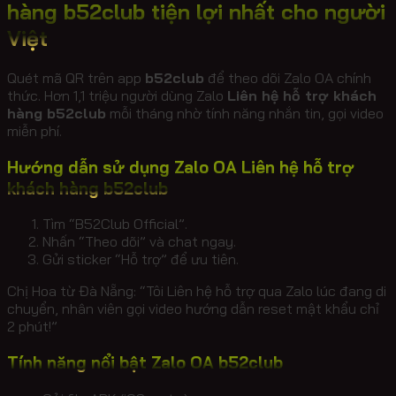
hàng b52club tiện lợi nhất cho người
Việt
Quét mã QR trên app
b52club
để theo dõi Zalo OA chính
thức. Hơn 1,1 triệu người dùng Zalo
Liên hệ hỗ trợ khách
hàng b52club
mỗi tháng nhờ tính năng nhắn tin, gọi video
miễn phí.
Hướng dẫn sử dụng Zalo OA Liên hệ hỗ trợ
khách hàng b52club
Tìm “B52Club Official”.
Nhấn “Theo dõi” và chat ngay.
Gửi sticker “Hỗ trợ” để ưu tiên.
Chị Hoa từ Đà Nẵng: “Tôi
Liên hệ hỗ trợ
qua Zalo lúc đang di
chuyển, nhân viên gọi video hướng dẫn reset mật khẩu chỉ
2 phút!”
Tính năng nổi bật Zalo OA b52club