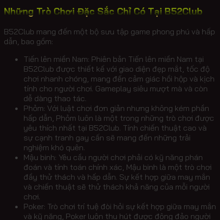
Những Trò Chơi Đặc Sắc Chỉ Có Tại B52Club
B52Club mang đến một bộ sưu tập game phong phú và hấp
dẫn, bao gồm:
Tiến lên miền Nam: Phiên bản Tiến lên miền Nam tại
B52Club được thiết kế với giao diện đẹp mắt, tốc độ
chơi nhanh chóng, mang đến cảm giác hồi hộp và kịch
tính cho người chơi. Gameplay siêu mượt mà và còn
dễ dàng thao tác.
Phỏm: Với luật chơi đơn giản nhưng không kém phần
hấp dẫn, Phỏm luôn là một trong những trò chơi được
yêu thích nhất tại B52Club. Tính chiến thuật cao và
sự cạnh tranh gay cấn sẽ mang đến những trải
nghiệm khó quên.
Mậu binh: Yêu cầu người chơi phải có kỹ năng phán
đoán và tính toán chính xác, Mậu binh là một trò chơi
đầy thử thách và hấp dẫn. Sự kết hợp giữa may mắn
và chiến thuật sẽ thử thách khả năng của mỗi người
chơi.
Poker: Trò chơi trí tuệ đòi hỏi sự kết hợp giữa may mắn
và kỹ năng, Poker luôn thu hút được đông đảo người