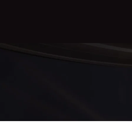
xứng đáng là một trong những game bài đổi thưởng
online hàng đầu năm 2024.
Mặc dù vẫn còn một vài điểm cần cải thiện nhỏ, nhưng
những ưu điểm vượt trội của
B52club
đã giúp nó thu
hút được một lượng lớn người chơi và khẳng định vị thế
“bom tấn” trên thị trường. Nếu bạn đang tìm kiếm một
game bài đổi thưởng online chất lượng,
B52club
chắc
chắn là một lựa chọn đáng để trải nghiệm.