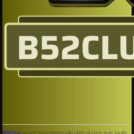
Giao diện và Trải nghiệm Người dùng trên B52club
B52 club
không chỉ dừng lại ở việc xây dựng một giao
diện đẹp mắt và hoạt động ổn định. Họ còn liên tục cập
nhật và cải tiến giao diện dựa trên phản hồi của người
dùng, nhằm mang đến trải nghiệm tốt nhất và đáp ứng
nhu cầu ngày càng cao của thị trường.
Sự cam kết này thể hiện rõ ràng tầm nhìn dài hạn của
B52club
trong việc xây dựng một cộng đồng game thủ
mạnh mẽ và gắn bó. Việc đầu tư mạnh mẽ vào giao diện
và trải nghiệm người dùng không chỉ là một chiến lược
kinh doanh thông minh mà còn là minh chứng cho sự
chuyên nghiệp và tận tâm của B52club đối với người
chơi.
Kho Game Đa Dạng và Hấp Dẫn của
B52club
Một trong những điểm mạnh thu hút người chơi đến với
B52club
chính là kho game đa dạng và phong phú.
B52
B52Club
là một trong những sân chơi cá cược trực tuyến
club
cung cấp một loạt các trò chơi bài truyền thống