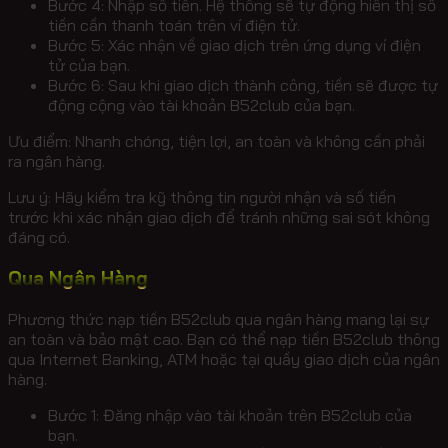
Bước 4: Nhập số tiền. Hệ thống sẽ tự động hiển thị số
tiền cần thanh toán trên ví điện tử.
Bước 5: Xác nhận về giao dịch trên ứng dụng ví điện
tử của bạn.
Bước 6: Sau khi giao dịch thành công, tiền sẽ được tự
động cộng vào tài khoản B52club của bạn.
Ưu điểm: Nhanh chóng, tiện lợi, an toàn và không cần phải
ra ngân hàng.
Lưu ý: Hãy kiểm tra kỹ thông tin người nhận và số tiền
trước khi xác nhận giao dịch để tránh những sai sót không
đáng có.
Qua Ngân Hàng
Phương thức nạp tiền B52club qua ngân hàng mang lại sự
an toàn và bảo mật cao. Bạn có thể nạp tiền B52club thông
qua Internet Banking, ATM hoặc tại quầy giao dịch của ngân
hàng.
Bước 1: Đăng nhập vào tài khoản trên B52club của
bạn.