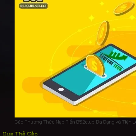
Các Phương Thức Nạp Tiền B52club Đa Dạng và Tiện L
Qua Thẻ Cào