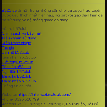
B52Club
là một trong những sân chơi cá cược trực tuyến
được yêu thích nhất hiện nay, nổi bật với giao diện hiện đại,
dễ sử dụng và hệ thống game đa dạng.
hỗ trợ b52club
Chính sách và bảo mật
Điều khoản sử dụng
Miễn trách nhiệm
Tác giả
Liên hệ b52club
xem nhanh b52club
Giới thiệu b52club
Rút tiền b52club
Nạp tiền b52club
Đăng ký b52club
Đăng nhập b52club
Thông tin chi tiết
Website:
https://internazionale.uk.com/
Phone: 0326.526.799
Address: 25 Đ. Trường Sa, Phường 2, Phú Nhuận, Hồ Chí