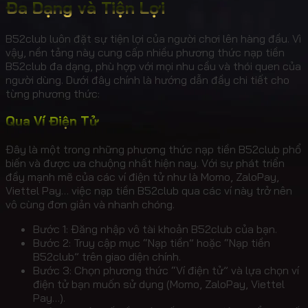
Đa Dạng và Tiện Lợi
B52club luôn đặt sự tiện lợi của người chơi lên hàng đầu. Vì
vậy, nền tảng này cung cấp nhiều phương thức nạp tiền
B52club đa dạng, phù hợp với mọi nhu cầu và thói quen của
người dùng. Dưới đây chính là hướng dẫn đầy chi tiết cho
từng phương thức:
Qua Ví Điện Tử
Đây là một trong những phương thức nạp tiền B52club phổ
biến và được ưa chuộng nhất hiện nay. Với sự phát triển
đầy mạnh mẽ của các ví điện tử như là Momo, ZaloPay,
Viettel Pay… việc nạp tiền B52club qua các ví này trở nên
vô cùng đơn giản và nhanh chóng.
Bước 1: Đăng nhập vô tài khoản B52club của bạn.
Bước 2: Truy cập mục “Nạp tiền” hoặc “Nạp tiền
B52club” trên giao diện chính.
Bước 3: Chọn phương thức “Ví điện tử” và lựa chọn ví
điện tử bạn muốn sử dụng (Momo, ZaloPay, Viettel
Pay…).