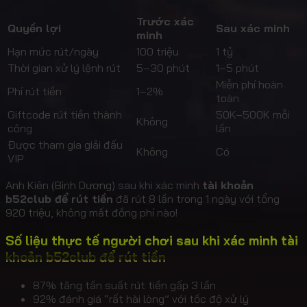
Trước xác
Quyền lợi
Sau xác minh
minh
Hạn mức rút/ngày
100 triệu
1 tỷ
Thời gian xử lý lệnh rút
5–30 phút
1–5 phút
Miễn phí hoàn
Phí rút tiền
1–2%
toàn
Giftcode rút tiền thành
50K–500K mỗi
Không
công
lần
Được tham gia giải đấu
Không
Có
VIP
Anh Kiên (Bình Dương) sau khi xác minh
tài khoản
b52club để rút tiền
đã rút 8 lần trong 1 ngày với tổng
920 triệu, không mất đồng phí nào!
Số liệu thực tế người chơi sau khi xác minh tài
khoản b52club để rút tiền
87% tăng tần suất rút tiền gấp 3 lần
92% đánh giá “rất hài lòng” với tốc độ xử lý