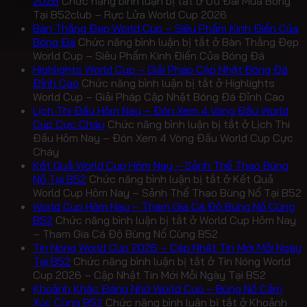
2026
Chức năng bình luận bị tắt
ở Ưu Đãi Mùa Bóng
Tại B52club – Rực Lửa World Cup 2026
Bàn Thắng Đẹp World Cup – Siêu Phẩm Kinh Điển Của
Bóng Đá
Chức năng bình luận bị tắt
ở Bàn Thắng Đẹp
World Cup – Siêu Phẩm Kinh Điển Của Bóng Đá
Highlights World Cup – Giải Pháp Cập Nhật Bóng Đá
Đỉnh Cao
Chức năng bình luận bị tắt
ở Highlights
World Cup – Giải Pháp Cập Nhật Bóng Đá Đỉnh Cao
Lịch Thi Đấu Hôm Nay – Đón Xem 4 Vòng Đấu World
Cup Cực Cháy
Chức năng bình luận bị tắt
ở Lịch Thi
Đấu Hôm Nay – Đón Xem 4 Vòng Đấu World Cup Cực
Cháy
Kết Quả World Cup Hôm Nay – Sảnh Thể Thao Bùng
Nổ Tại B52
Chức năng bình luận bị tắt
ở Kết Quả
World Cup Hôm Nay – Sảnh Thể Thao Bùng Nổ Tại B52
World Cup Hôm Nay – Tham Gia Cá Độ Bùng Nổ Cùng
B52
Chức năng bình luận bị tắt
ở World Cup Hôm Nay
– Tham Gia Cá Độ Bùng Nổ Cùng B52
Tin Nóng World Cup 2026 – Cập Nhật Tin Mới Mỗi Ngày
Tại B52
Chức năng bình luận bị tắt
ở Tin Nóng World
Cup 2026 – Cập Nhật Tin Mới Mỗi Ngày Tại B52
Khoảnh Khắc Đáng Nhớ World Cup – Bùng Nổ Cảm
Xúc Cùng B52
Chức năng bình luận bị tắt
ở Khoảnh