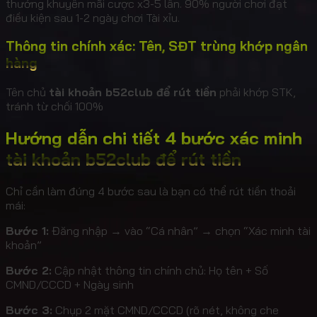
thưởng khuyến mãi cược x3-5 lần. 90% người chơi đạt
điều kiện sau 1-2 ngày chơi Tài xỉu.
Thông tin chính xác: Tên, SĐT trùng khớp ngân
hàng
Tên chủ
tài khoản b52club để rút tiền
phải khớp STK,
tránh từ chối 100%
Hướng dẫn chi tiết 4 bước xác minh
tài khoản b52club để rút tiền
Chỉ cần làm đúng 4 bước sau là bạn có thể rút tiền thoải
mái:
Bước 1:
Đăng nhập → vào “Cá nhân” → chọn “Xác minh tài
khoản”
Bước 2:
Cập nhật thông tin chính chủ: Họ tên + Số
CMND/CCCD + Ngày sinh
Bước 3:
Chụp 2 mặt CMND/CCCD (rõ nét, không che