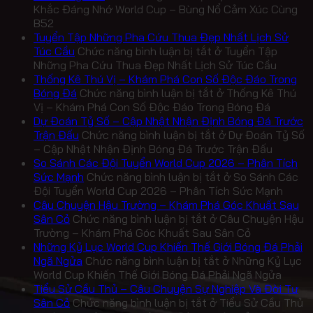
Khắc Đáng Nhớ World Cup – Bùng Nổ Cảm Xúc Cùng
B52
Tuyển Tập Những Pha Cứu Thua Đẹp Nhất Lịch Sử
Túc Cầu
Chức năng bình luận bị tắt
ở Tuyển Tập
Những Pha Cứu Thua Đẹp Nhất Lịch Sử Túc Cầu
Thống Kê Thú Vị – Khám Phá Con Số Độc Đáo Trong
Bóng Đá
Chức năng bình luận bị tắt
ở Thống Kê Thú
Vị – Khám Phá Con Số Độc Đáo Trong Bóng Đá
Dự Đoán Tỷ Số – Cập Nhật Nhận Định Bóng Đá Trước
Trận Đấu
Chức năng bình luận bị tắt
ở Dự Đoán Tỷ Số
– Cập Nhật Nhận Định Bóng Đá Trước Trận Đấu
So Sánh Các Đội Tuyển World Cup 2026 – Phân Tích
Sức Mạnh
Chức năng bình luận bị tắt
ở So Sánh Các
Đội Tuyển World Cup 2026 – Phân Tích Sức Mạnh
Câu Chuyện Hậu Trường – Khám Phá Góc Khuất Sau
Sân Cỏ
Chức năng bình luận bị tắt
ở Câu Chuyện Hậu
Trường – Khám Phá Góc Khuất Sau Sân Cỏ
Những Kỷ Lục World Cup Khiến Thế Giới Bóng Đá Phải
Ngã Ngửa
Chức năng bình luận bị tắt
ở Những Kỷ Lục
World Cup Khiến Thế Giới Bóng Đá Phải Ngã Ngửa
Tiểu Sử Cầu Thủ – Câu Chuyện Sự Nghiệp Và Đời Tư
Sân Cỏ
Chức năng bình luận bị tắt
ở Tiểu Sử Cầu Thủ