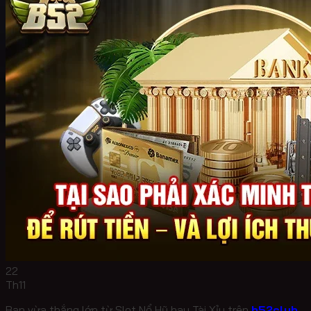
22
Th11
Bạn vừa thắng lớn từ Slot Nổ Hũ hay Tài Xỉu trên
b52club