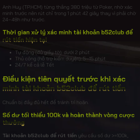
Anh Huy (TP.HCM) từng thắng 380 triệu từ Poker, nhờ xác
minh trước nên rút chỉ trong 1 phút 42 giây thay vì phải chờ
24–48h như trước.
Thời gian xử lý xác minh tài khoản b52club để
rút tiền hiện tại
Tự động (đủ giấy tờ): dưới 2 phút
Thủ công (hỗ trợ kiểm duyệt): 5–15 phút
24/7 kể cả lễ Tết
Điều kiện tiên quyết trước khi xác
minh tài khoản b52club để rút tiền
Chuẩn bị đầy đủ hết để tránh trì hoãn.
Số dư tối thiểu 100k và hoàn thành vòng cược
thưởng
Tài khoản b52club để rút tiền
yêu cầu số dư >=100k,