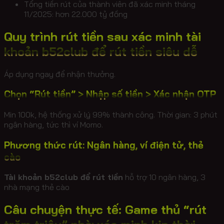
Tổng tiền rút của thành viên đã xác minh tháng
11/2025: hơn 22.000 tỷ đồng
Quy trình rút tiền sau xác minh tài
khoản b52club để rút tiền siêu dễ
Áp dụng ngay để nhận thưởng.
Chọn “Rút tiền” > Nhập số tiền > Xác nhận OTP
Min 100k, hệ thống xử lý 99% thành công. Thời gian: 3 phút
ngân hàng, tức thì ví Momo.
Phương thức rút: Ngân hàng, ví điện tử, thẻ
cào
Tài khoản b52club để rút tiền
hỗ trợ 10 ngân hàng, 3
nhà mạng thẻ cào
Câu chuyện thực tế: Game thủ “rút