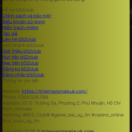
hỗ trợ b52club
Chính sách và bảo mật
Điều khoản sử dụng
Miễn trách nhiệm
Tác giả
Liên hệ b52club
xem nhanh b52club
Giới thiệu b52club
Rút tiền b52club
Nạp tiền b52club
Đăng ký b52club
Đăng nhập b52club
Thông tin chi tiết
Website:
https://internazionale.uk.com/
Phone: 0326.526.799
Address: 25 Đ. Trường Sa, Phường 2, Phú Nhuận, Hồ Chí
Minh, Vietnam
Hashtag: #B52_Club# #game_bai_uy_tin #casino_online
#ca_cuoc_uy_tin
Copyright 2026 ©
internazionale.uk.com