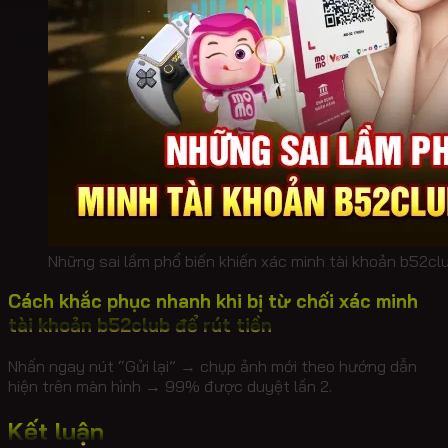
Những sai lầm phổ biến khiến xác minh tài khoản b52club
Cách khắc phục nhanh khi bị từ chối xác minh
tài khoản b52club để rút tiền
Nhấn ngay nút “Gửi lại” → chụp ảnh mới theo hướng dẫn
hiện trên màn hình → 99% được duyệt lần 2.
Kết luận