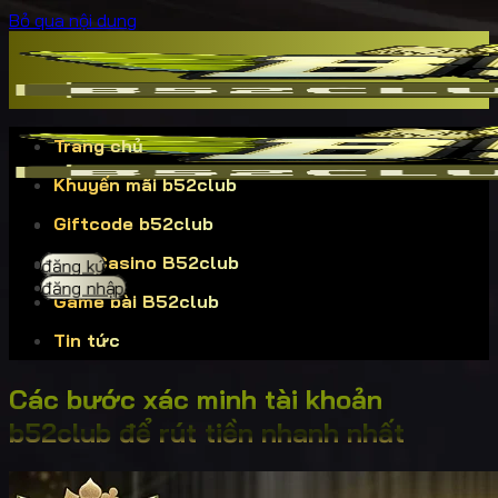
Bỏ qua nội dung
Trang chủ
Khuyến mãi b52club
Giftcode b52club
Live Casino B52club
đăng ký
đăng nhập
Game bài B52club
Tin tức
Các bước xác minh tài khoản
b52club để rút tiền nhanh nhất