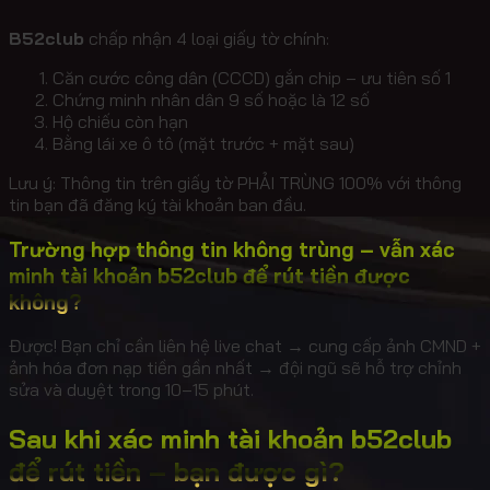
B52club
chấp nhận 4 loại giấy tờ chính:
Căn cước công dân (CCCD) gắn chip – ưu tiên số 1
Chứng minh nhân dân 9 số hoặc là 12 số
Hộ chiếu còn hạn
Bằng lái xe ô tô (mặt trước + mặt sau)
Lưu ý: Thông tin trên giấy tờ PHẢI TRÙNG 100% với thông
tin bạn đã đăng ký tài khoản ban đầu.
Trường hợp thông tin không trùng – vẫn xác
minh tài khoản b52club để rút tiền được
không?
Được! Bạn chỉ cần liên hệ live chat → cung cấp ảnh CMND +
ảnh hóa đơn nạp tiền gần nhất → đội ngũ sẽ hỗ trợ chỉnh
sửa và duyệt trong 10–15 phút.
Sau khi xác minh tài khoản b52club
để rút tiền – bạn được gì?