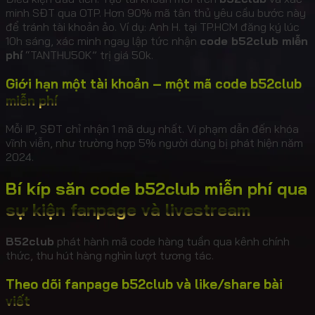
minh SĐT qua OTP. Hơn 90% mã tân thủ yêu cầu bước này
để tránh tài khoản ảo. Ví dụ: Anh H. tại TP.HCM đăng ký lúc
10h sáng, xác minh ngay lập tức nhận
code b52club miễn
phí
“TANTHU50K” trị giá 50k.
Giới hạn một tài khoản – một mã code b52club
miễn phí
Mỗi IP, SĐT chỉ nhận 1 mã duy nhất. Vi phạm dẫn đến khóa
vĩnh viễn, như trường hợp 5% người dùng bị phát hiện năm
2024.
Bí kíp săn code b52club miễn phí qua
sự kiện fanpage và livestream
B52club
phát hành mã code hàng tuần qua kênh chính
thức, thu hút hàng nghìn lượt tương tác.
Theo dõi fanpage b52club và like/share bài
viết