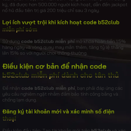
ký, đã được hơn 500.000 người kích hoạt, dẫn đến jackpot
nổ hũ đầu tiên trị giá 200 triệu chỉ sau 3 ngày.
Lợi ích vượt trội khi kích hoạt code b52club
miễn phí sớm
Sử dụng
code b52club miễn phí
mở khóa hoàn tiền 1.5%
hàng ngày và vòng quay may mắn thêm, tăng tỷ lệ thắng
lên 15% so với người chơi thông thường.
Điều kiện cơ bản để nhận code
b52club miễn phí dành cho tân thủ
Để nhận
code b52club miễn phí
, bạn phải đáp ứng các
yêu cầu nghiêm ngặt nhằm đảm bảo tính công bằng và
chống lạm dụng.
Đăng ký tài khoản mới và xác minh số điện
thoại
Điều kiện đầu tiên: Tạo tài khoản mới trên
b52club
và xác