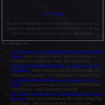
Anh Hoàng
Tác giả Anh Hoàng thành một huyền thoại trong bóng tối của
ngành công nghiệp game online Việt Nam. Vai trò của Tác giả
Anh Hoàng trong sự phát triển thần tốc của B52club.
Bài viết gần đây
Ưu Đãi Người Chơi Mới Mùa World Cup: Ngập Tràn Quà
Khủng
Chức năng bình luận bị tắt
ở Ưu Đãi Người
Chơi Mới Mùa World Cup: Ngập Tràn Quà Khủng
Khuyến Mãi Mùa World Cup B52 – Ưu Đãi Khủng Cho
Người Chơi
Chức năng bình luận bị tắt
ở Khuyến Mãi
Mùa World Cup B52 – Ưu Đãi Khủng Cho Người Chơi
Ưu Đãi Mùa Bóng Tại B52club – Rực Lửa World Cup
2026
Chức năng bình luận bị tắt
ở Ưu Đãi Mùa Bóng
Tại B52club – Rực Lửa World Cup 2026
Bàn Thắng Đẹp World Cup – Siêu Phẩm Kinh Điển Của
Bóng Đá
Chức năng bình luận bị tắt
ở Bàn Thắng Đẹp
World Cup – Siêu Phẩm Kinh Điển Của Bóng Đá