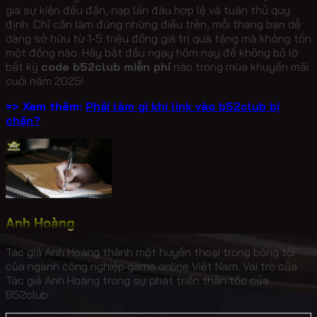
gia sự kiện đều đặn, nạp lần đầu hợp lệ và tuân thủ quy
định. Chỉ cần làm đúng những điều trên, mỗi tháng bạn dễ
dàng sở hữu từ 1-5 triệu đồng giá trị quà tặng mà không tốn
một đồng nào. Hãy bắt đầu ngay hôm nay để không bỏ lỡ
bất kỳ
code b52club miễn phí
nào trong mùa khuyến mãi
cuối năm 2025!
=> Xem thêm:
Phải làm gì khi link vào b52club bị
chặn?
Anh Hoàng
Tác giả Anh Hoàng thành một huyền thoại trong bóng tối
của ngành công nghiệp game online Việt Nam. Vai trò của
Tác giả Anh Hoàng trong sự phát triển thần tốc của
B52club.