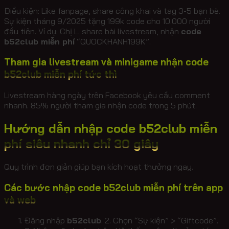
Điều kiện: Like fanpage, share công khai và tag 3-5 bạn bè.
Sự kiện tháng 9/2025 tặng 199k code cho 10.000 người
đầu tiên. Ví dụ: Chị L. share bài livestream, nhận
code
b52club miễn phí
“QUOCKHANH199K”.
Tham gia livestream và minigame nhận code
b52club miễn phí tức thì
Livestream hàng ngày trên Facebook yêu cầu comment
nhanh. 85% người tham gia nhận code trong 5 phút.
Hướng dẫn nhập code b52club miễn
phí siêu nhanh chỉ 30 giây
Quy trình đơn giản giúp bạn kích hoạt thưởng ngay.
Các bước nhập code b52club miễn phí trên app
và web
Đăng nhập
b52club
. 2. Chọn “Sự kiện” > “Giftcode”.