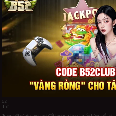
22
Th11
Trong bối cảnh game bài đổi thưởng trực tuyến bùng nổ tại