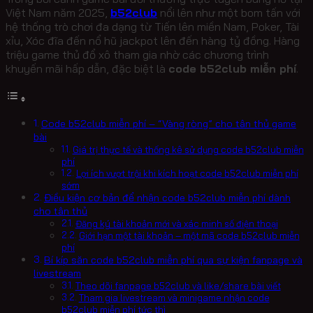
Việt Nam năm 2025,
b52club
nổi lên như một bom tấn với
hệ thống trò chơi đa dạng từ Tiến lên miền Nam, Poker, Tài
xỉu, Xóc đĩa đến nổ hũ jackpot lên đến hàng tỷ đồng. Hàng
triệu game thủ đổ xô tham gia nhờ các chương trình
khuyến mãi hấp dẫn, đặc biệt là
code b52club miễn phí
.
Code b52club miễn phí – “Vàng ròng” cho tân thủ game
bài
Giá trị thực tế và thống kê sử dụng code b52club miễn
phí
Lợi ích vượt trội khi kích hoạt code b52club miễn phí
sớm
Điều kiện cơ bản để nhận code b52club miễn phí dành
cho tân thủ
Đăng ký tài khoản mới và xác minh số điện thoại
Giới hạn một tài khoản – một mã code b52club miễn
phí
Bí kíp săn code b52club miễn phí qua sự kiện fanpage và
livestream
Theo dõi fanpage b52club và like/share bài viết
Tham gia livestream và minigame nhận code
b52club miễn phí tức thì