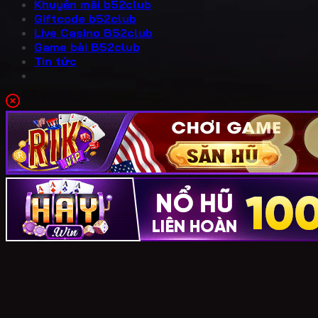
Khuyến mãi b52club
Giftcode b52club
Live Casino B52club
Game bài B52club
Tin tức