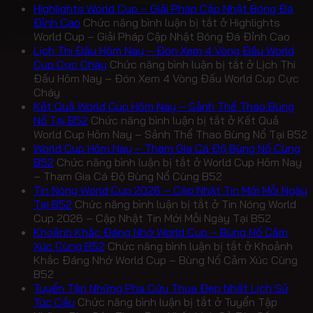
Highlights World Cup – Giải Pháp Cập Nhật Bóng Đá
Đỉnh Cao
Chức năng bình luận bị tắt
ở Highlights
World Cup – Giải Pháp Cập Nhật Bóng Đá Đỉnh Cao
Lịch Thi Đấu Hôm Nay – Đón Xem 4 Vòng Đấu World
Cup Cực Cháy
Chức năng bình luận bị tắt
ở Lịch Thi
Đấu Hôm Nay – Đón Xem 4 Vòng Đấu World Cup Cực
Cháy
Kết Quả World Cup Hôm Nay – Sảnh Thể Thao Bùng
Nổ Tại B52
Chức năng bình luận bị tắt
ở Kết Quả
World Cup Hôm Nay – Sảnh Thể Thao Bùng Nổ Tại B52
World Cup Hôm Nay – Tham Gia Cá Độ Bùng Nổ Cùng
B52
Chức năng bình luận bị tắt
ở World Cup Hôm Nay
– Tham Gia Cá Độ Bùng Nổ Cùng B52
Tin Nóng World Cup 2026 – Cập Nhật Tin Mới Mỗi Ngày
Tại B52
Chức năng bình luận bị tắt
ở Tin Nóng World
Cup 2026 – Cập Nhật Tin Mới Mỗi Ngày Tại B52
Khoảnh Khắc Đáng Nhớ World Cup – Bùng Nổ Cảm
Xúc Cùng B52
Chức năng bình luận bị tắt
ở Khoảnh
Khắc Đáng Nhớ World Cup – Bùng Nổ Cảm Xúc Cùng
B52
Tuyển Tập Những Pha Cứu Thua Đẹp Nhất Lịch Sử
Túc Cầu
Chức năng bình luận bị tắt
ở Tuyển Tập